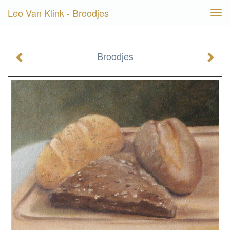
Leo Van Klink - Broodjes
Tog
navi
Broodjes